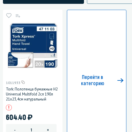
Перейти в
категорию
1011933
Tork: Полотенца бумажные H2
Universal Multifold 2сл 190л
21х23,4см натуральный
)
604.40
-
+