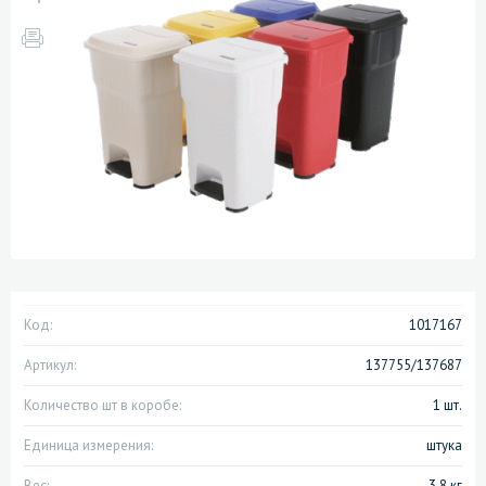
Код:
1017167
Артикул:
137755/137687
Количество шт в коробе:
1 шт.
Единица измерения:
штука
Вес:
3.8 кг