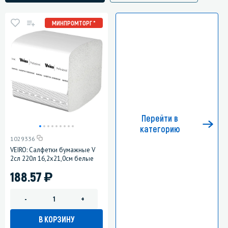
МИНПРОМТОРГ *
Перейти в
категорию
1029336
VEIRO: Салфетки бумажные V
2сл 220л 16,2х21,0см белые
)
188.57
-
+
В КОРЗИНУ