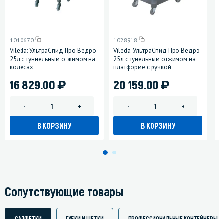
1010670
1028918
Vileda: УльтраСпид Про Ведро
Vileda: УльтраСпид Про Ведро
25л с туннельным отжимом на
25л с тунельным отжимом на
колесах
платформе с ручкой
)
)
16 829.00
20 159.00
-
+
-
+
В КОРЗИНУ
В КОРЗИНУ
Сопутствующие товары
САЛФЕТКИ
ГУБКИ И ЩЕТКИ
ПРОФЕССИОНАЛЬНЫЕ КОНТЕЙНЕРЫ 