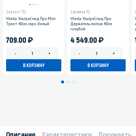
1014377
1028894
Vileda: УльтраСпид Про Моп
Vileda: УльтраСпид Про
Трио+ 40см серо-белый
Держатель мопов 40см
голубой
)
)
709.00
4 549.00
-
+
-
+
В КОРЗИНУ
В КОРЗИНУ
Описание
Характеристики
Документы