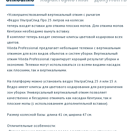
•Усовершенствованный вертикальный отжим с рычагом
•Ведро УльтраСпид Про 25 литров на колесах
теперь входят вставки для отжима плоских мопов. Для отжима мопов
Кентукки необходимо вынуть вставку.
В комплект теперь входят сменные клипсы цветовой кодировки всех
цветов.
Vileda Professional предлагает небольшие тележки с вертикальным
отжимом для всех видов объектов и систем уборки. Вертикальный
отжим Vileda Professional гарантирует хороший результат уборки и
экономию. Тележки могут использоваться со всеми видами насадок
как плоскими, так и вертикальными.
На платформу можно установить ведро УльтраСпид 25 л или 15 л.
Ведро имеет клипсы для цветового кодирования для разграничения
зон уборки. Универсальный вертикальный отжим позволяет
качественно и бесшумно отжимать как насадки Кентукки, так и
плоские мопы (с использованием дополнительной вставки).
Размер колесной базы: длина 41 см, ширина 47 см.
Отличительные особенности: