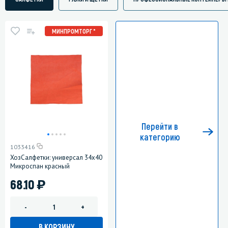
МИНПРОМТОРГ *
Перейти в
категорию
1033416
ХозСалфетки: универсал 34х40
Микроспан красный
)
68.10
-
+
В КОРЗИНУ