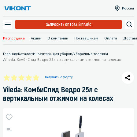
Россия
ЗАПРОСИТЬ ОПТОВЫЙ ПРАЙС
Распродажа
Акции
О компании
Поставщикам
Оплата
Достав
Главная
/
Каталог
/
Инвентарь для уборки
/
Уборочные тележки
/
Vileda: КомбиСпид Ведро 25л с вертикальным отжимом на колесах
Получить оферту
Vileda: КомбиСпид Ведро 25л с
вертикальным отжимом на колесах