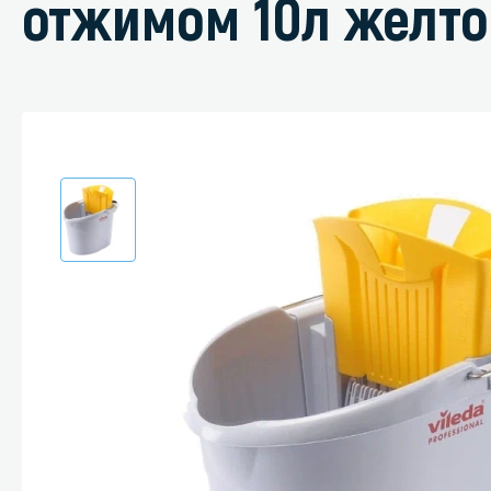
отжимом 10л желто
Специали
Дегризер
Защитные с
стрипперы
Средства 
Средства 
поверхнос
Средства 
Средства 
пятноудал
Средства 