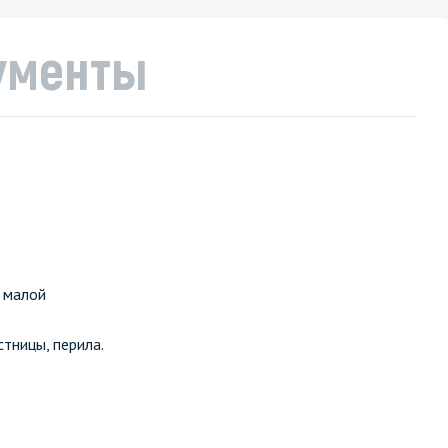
ументы
и малой
стницы, перила.