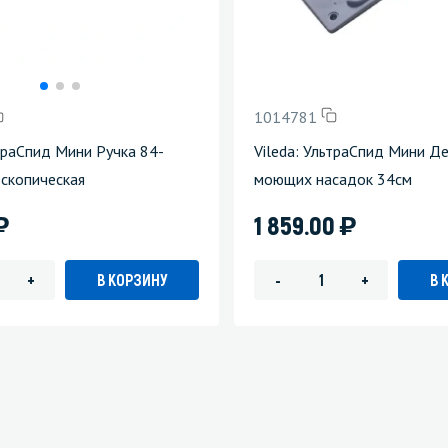
1014781
ьтраСпид Мини Ручка 84-
Vileda: УльтраСпид Мини Д
скопическая
моющих насадок 34см
)
)
1 859.00
В КОРЗИНУ
В 
+
-
+