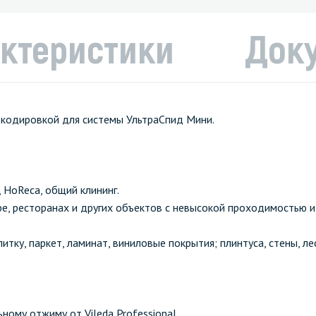
ктеристики
Док
 кодировкой для системы УльтраСпид Мини.
HoReca, общий клининг.
афе, ресторанах и других объектов с невысокой проходимостью 
тку, паркет, ламинат, виниловые покрытия; плинтуса, стены, ле
ому отжиму от Vileda Professional.