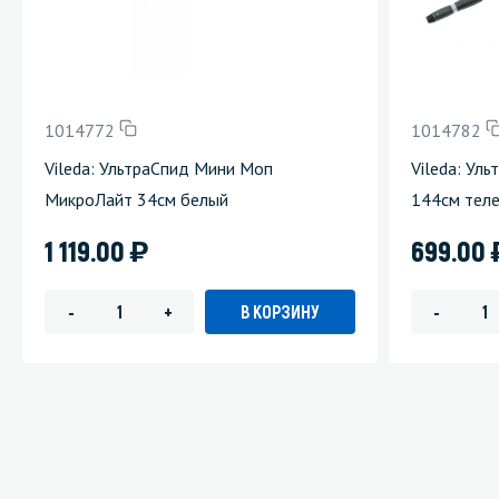
1014772
1014782
Vileda: УльтраСпид Мини Моп
Vileda: Ул
МикроЛайт 34см белый
144см теле
)
1 119.00
699.00
В КОРЗИНУ
-
+
-