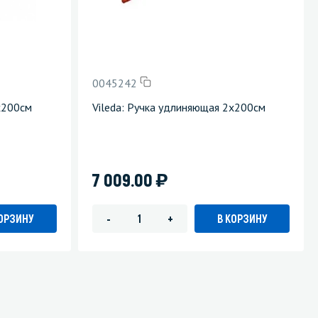
0045242
х200см
Vileda: Ручка удлиняющая 2х200см
)
7 009.00
КОРЗИНУ
В КОРЗИНУ
-
+