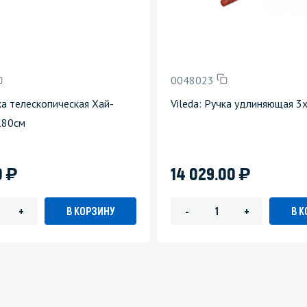
0048023
ка телескопическая Хай-
Vileda: Ручка удлиняющая 3
180см
)
)
0
14 029.00
В КОРЗИНУ
В 
+
-
+