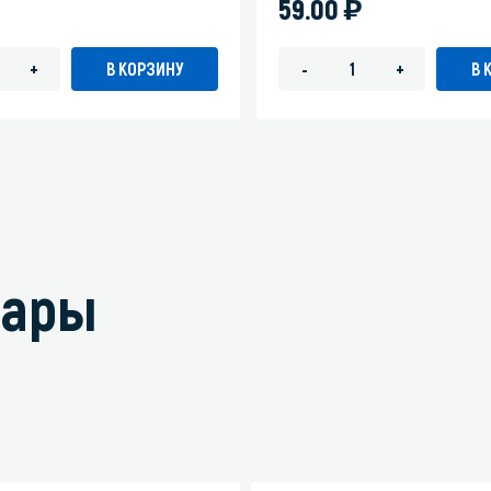
)
59.00
В КОРЗИНУ
В 
+
-
+
вары