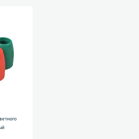
цветного
ый