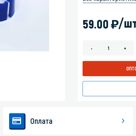
зеркала
Мебель и оргтехника
)
/шт
59.00
я
Личная гигиена
-
+
ОПТ
Оплата