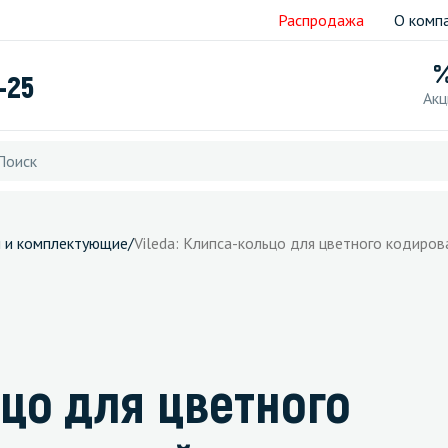
Распродажа
О комп
-25
Акц
и и комплектующие
/
Vileda: Клипса-кольцо для цветного кодиров
ьцо для цветного