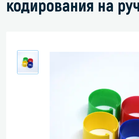
кодирования на ру
Специали
Дегризер
Защитные с
стрипперы
Средства 
Средства 
поверхнос
Средства 
Средства 
пятноудал
Средства 