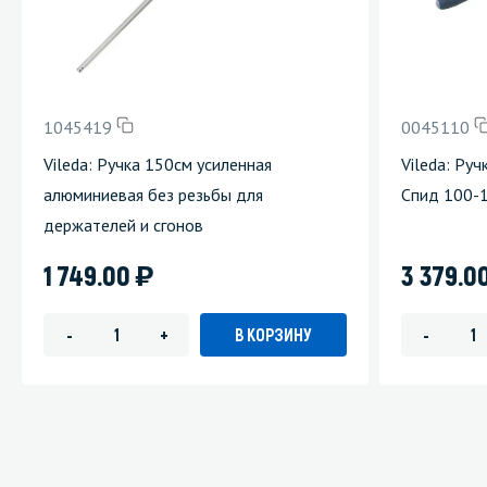
1045419
0045110
Vileda: Ручка 150см усиленная
Vileda: Руч
алюминиевая без резьбы для
Спид 100-
держателей и сгонов
)
1 749.00
3 379.0
В КОРЗИНУ
-
+
-