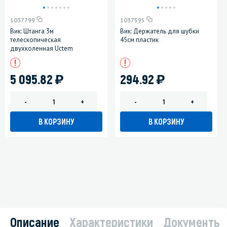
1037799
1037595
Вик: Штанга 3м
Вик: Держатель для шубки
телескопическая
45см пластик
двухколенная Uctem
)
)
5 095.82
294.92
-
+
-
+
В КОРЗИНУ
В КОРЗИНУ
Описание
Характеристики
Документы