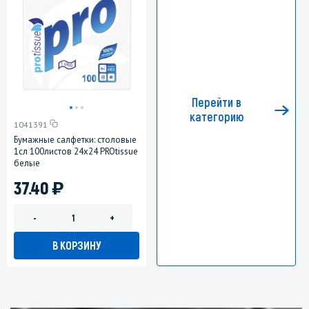
Перейти в
категорию
1041391
Бумажные салфетки: столовые
1сл 100листов 24х24 PROtissue
белые
)
37.40
-
+
В КОРЗИНУ