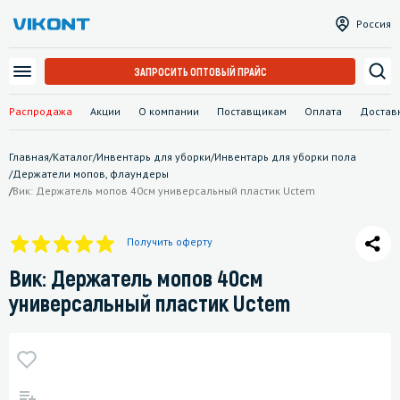
Россия
ЗАПРОСИТЬ ОПТОВЫЙ ПРАЙС
Распродажа
Акции
О компании
Поставщикам
Оплата
Достав
Главная
/
Каталог
/
Инвентарь для уборки
/
Инвентарь для уборки пола
/
Держатели мопов, флаундеры
/
Вик: Держатель мопов 40см универсальный пластик Uctem
Получить оферту
Вик: Держатель мопов 40см
универсальный пластик Uctem