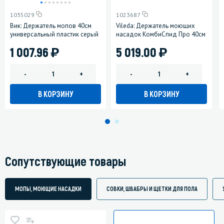
1035029
1023687
Вик: Держатель мопов 40см
Vileda: Держатель моющих
универсальный пластик серый
насадок КомбиСпид Про 40см
)
)
1 007.96
5 019.00
-
+
-
+
В КОРЗИНУ
В КОРЗИНУ
Сопутствующие товары
МОПЫ, МОЮЩИЕ НАСАДКИ
СОВКИ, ШВАБРЫ И ЩЕТКИ ДЛЯ ПОЛА