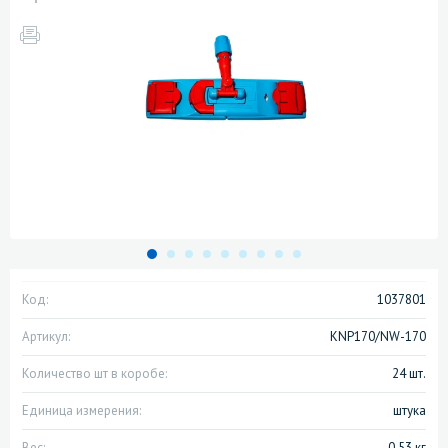
Код:
1037801
Артикул:
KNP170/NW-170
Количество шт в коробе:
24 шт.
Единица измерения:
штука
Вес:
0.53 кг