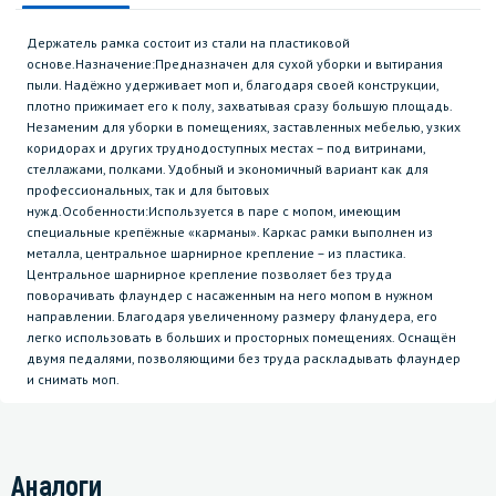
Держатель рамка состоит из стали на пластиковой
основе.Назначение:Предназначен для сухой уборки и вытирания
пыли. Надёжно удерживает моп и, благодаря своей конструкции,
плотно прижимает его к полу, захватывая сразу большую площадь.
Незаменим для уборки в помещениях, заставленных мебелью, узких
коридорах и других труднодоступных местах – под витринами,
стеллажами, полками. Удобный и экономичный вариант как для
профессиональных, так и для бытовых
нужд.Особенности:Используется в паре с мопом, имеющим
специальные крепёжные «карманы». Каркас рамки выполнен из
металла, центральное шарнирное крепление – из пластика.
Центральное шарнирное крепление позволяет без труда
поворачивать флаундер с насаженным на него мопом в нужном
направлении. Благодаря увеличенному размеру фланудера, его
легко использовать в больших и просторных помещениях. Оснащён
двумя педалями, позволяющими без труда раскладывать флаундер
и снимать моп.
Аналоги