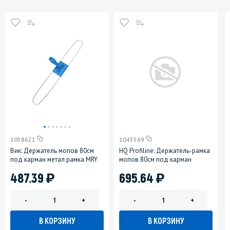
1058621
1045569
Вик: Держатель мопов 80см
HQ Profiline: Держатель-рамка
под карман метал рамка MRY
мопов 80см под карман
)
)
487.39
695.64
-
+
-
+
В КОРЗИНУ
В КОРЗИНУ