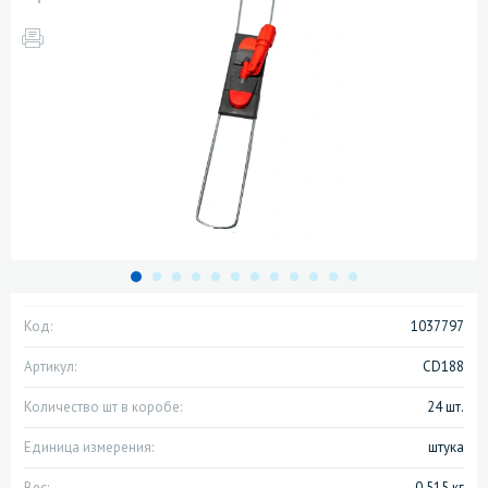
Код:
1037797
Артикул:
CD188
Количество шт в коробе:
24 шт.
Единица измерения:
штука
Вес:
0.515 кг