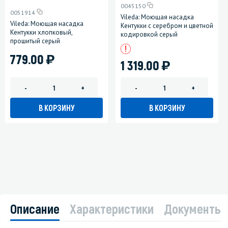
0045150
0051914
Vileda: Моющая насадка
Vileda: Моющая насадка
Кентукки с серебром и цветной
Кентукки хлопковый,
кодировкой серый
прошитый серый
)
779.00
)
1 319.00
-
+
-
+
В КОРЗИНУ
В КОРЗИНУ
Описание
Характеристики
Документы