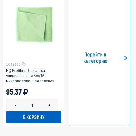
Перейти в
категорию
1045652
HQ Profiline: Салфетка
универсальная 36х36
микроволоконная зеленая
)
95.37
-
+
В КОРЗИНУ