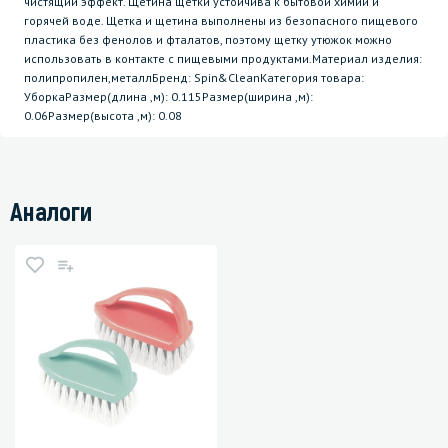
чистящий эффект. Щетина щетки устойчива к бытовой химии и
горячей воде. Щетка и щетина выполнены из безопасного пищевого
пластика без фенолов и фталатов, поэтому щетку утюжок можно
использовать в контакте с пищевыми продуктами.Материал изделия:
полипропилен,металлБренд: Spin&CleanКатегория товара:
УборкаРазмер(длина ,м): 0.115Размер(ширина ,м):
0.06Размер(высота ,м): 0.08
Аналоги