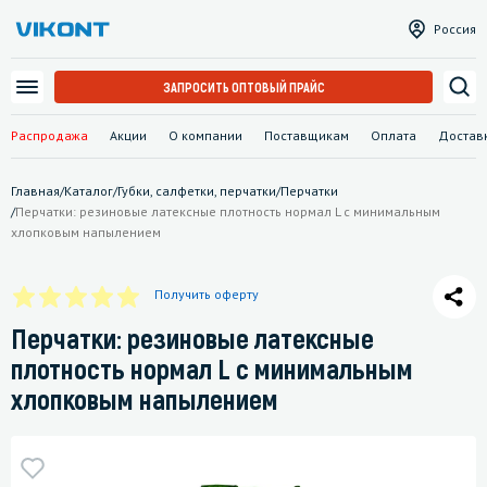
Россия
ЗАПРОСИТЬ ОПТОВЫЙ ПРАЙС
Распродажа
Акции
О компании
Поставщикам
Оплата
Достав
Главная
/
Каталог
/
Губки, салфетки, перчатки
/
Перчатки
/
Перчатки: резиновые латексные плотность нормал L с минимальным
хлопковым напылением
Получить оферту
Перчатки: резиновые латексные
плотность нормал L с минимальным
хлопковым напылением