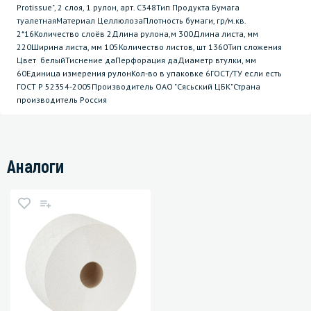
Protissue", 2 слоя, 1 рулон, арт. С348Тип Продукта Бумага
туалетнаяМатериал ЦеллюлозаПлотность бумаги, гр/м.кв.
2*16Количество слоёв 2Длина рулона,м 300Длина листа, мм
220Ширина листа, мм 105Количество листов, шт 1360Тип сложения
Цвет белыйТиснение даПерфорация даДиаметр втулки, мм
60Единица измерения рулонКол-во в упаковке 6ГОСТ/ТУ если есть
ГОСТ Р 52354-2005Производитель ОАО "Сясьский ЦБК"Страна
производитель Россия
Аналоги