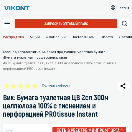
Россия
ЗАПРОСИТЬ ОПТОВЫЙ ПРАЙС
Распродажа
Акции
О компании
Поставщикам
Оплата
Достав
Главная
/
Каталог
/
Гигиеническая продукция
/
Туалетная бумага
/
Бумага туалетная профессиональная
/
Вик: Бумага туалетная ЦВ 2сл 300м целлюлоза 100% с тиснением и
перфорацией PROtissue Instant
Получить оферту
Вик: Бумага туалетная ЦВ 2сл 300м
целлюлоза 100% с тиснением и
перфорацией PROtissue Instant
ЕСТЬ В РЕЕСТРЕ МИНПРОМТОРГА *