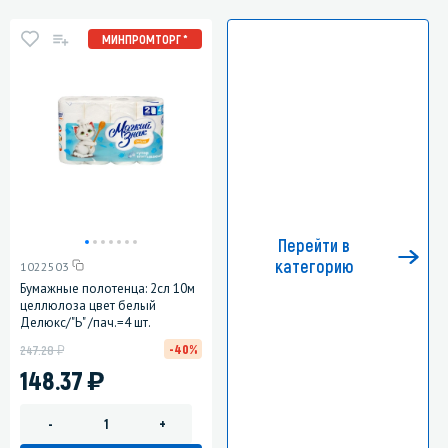
МИНПРОМТОРГ *
Перейти в
категорию
1022503
Бумажные полотенца: 2сл 10м
целлюлоза цвет белый
Делюкс/"Ь" /пач.=4 шт.
у
-40%
247.28
)
148.37
-
+