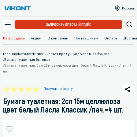
Россия
ЗАПРОСИТЬ ОПТОВЫЙ ПРАЙС
Распродажа
Акции
О компании
Поставщикам
Оплата
Достав
Главная
/
Каталог
/
Гигиеническая продукция
/
Туалетная бумага
/
Бумага туалетная бытовая
/
Бумага туалетная: 2сл 15м целлюлоза цвет белый Ласла Классик /пач.=4
шт.
Получить оферту
Бумага туалетная: 2сл 15м целлюлоза
цвет белый Ласла Классик /пач.=4 шт.