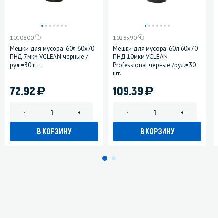
1010800
1028590
Мешки для мусора: 60л 60х70
Мешки для мусора: 60л 60х70
ПНД 7мкм VCLEAN черные /
ПНД 10мкм VCLEAN
рул.=30 шт.
Professional черные /рул.=30
шт.
)
)
72.92
109.39
-
+
-
+
В КОРЗИНУ
В КОРЗИНУ