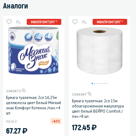
Аналоги
МИНПРОМТОРГ *
МИНПРОМТОРГ *
1040473
1046047
Бумага туалетная: 2сл 16,25м
Бумага туалетная: 2сл 15м
целлюлоза цвет белый Мягкий
облагороженная макулатура
знак Комфорт Котенок /пач.=4
цвет белый ВЕЙРО Comfort /
шт.
пач.=8 шт.
у
-41%
112.12
)
172.45
)
67.27