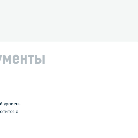
ументы
й уровень
отится о