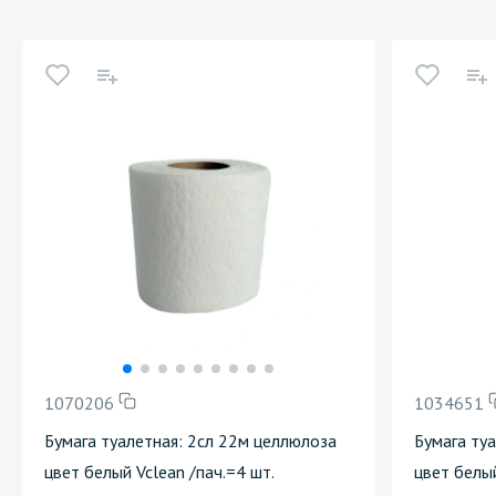
1070206
1034651
Бумага туалетная: 2сл 22м целлюлоза
Бумага ту
цвет белый Vclean /пач.=4 шт.
цвет белы