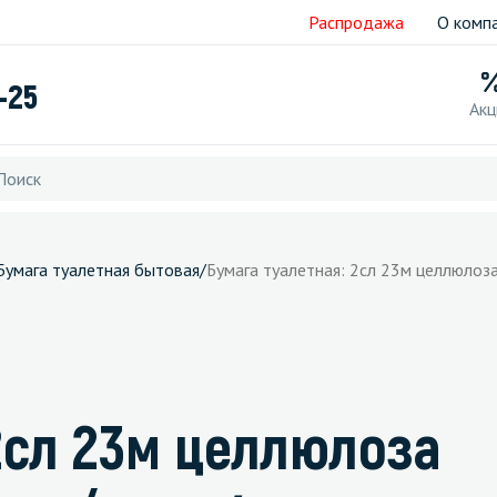
Распродажа
О комп
-25
Акц
Бумага туалетная бытовая
/
Бумага туалетная: 2сл 23м целлюлоза
2сл 23м целлюлоза