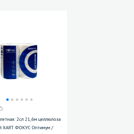
алетная: 2сл 21,6м целлюлоза
й ХАЯТ ФОКУС Оптимум /