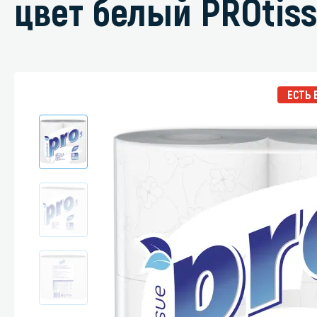
цвет белый PROtiss
Специали
ЕСТЬ 
Дегризер
Защитные с
стрипперы
Средства 
Средства 
поверхнос
Средства 
Средства 
пятноудал
Средства 