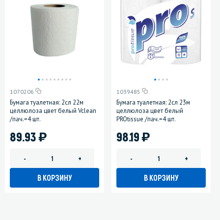
1070206
1039485
Бумага туалетная: 2сл 22м
Бумага туалетная: 2сл 23м
целлюлоза цвет белый Vclean
целлюлоза цвет белый
/пач.=4 шт.
PROtissue /пач.=4 шт.
)
)
89.93
98.19
-
+
-
+
В КОРЗИНУ
В КОРЗИНУ