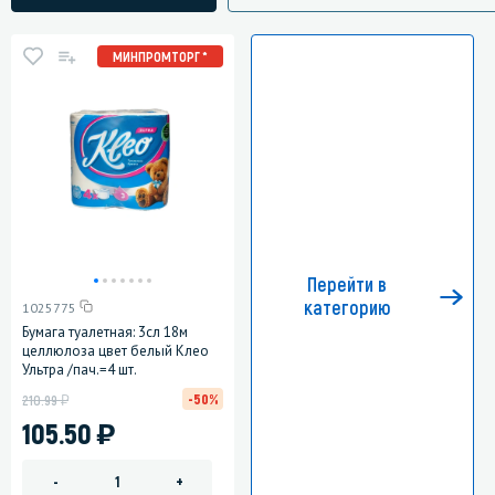
МИНПРОМТОРГ *
Перейти в
категорию
1025775
Бумага туалетная: 3сл 18м
целлюлоза цвет белый Клео
Ультра /пач.=4 шт.
у
-50%
210.99
)
105.50
-
+