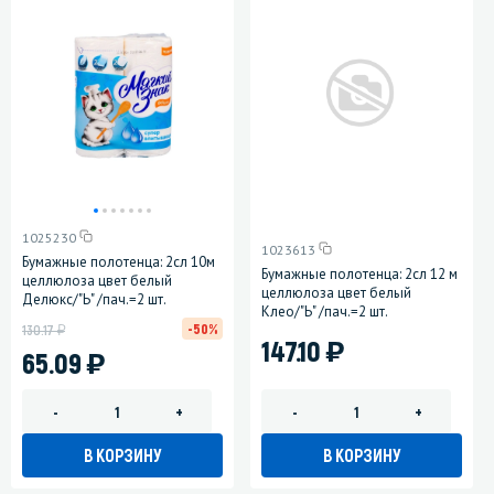
1025230
1023613
Бумажные полотенца: 2сл 10м
Бумажные полотенца: 2сл 12 м
целлюлоза цвет белый
целлюлоза цвет белый
Делюкс/"Ь" /пач.=2 шт.
Клео/"Ь" /пач.=2 шт.
у
-50%
130.17
)
147.10
)
65.09
-
+
-
+
В КОРЗИНУ
В КОРЗИНУ