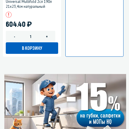
Universal Multifold 2сл 190л
21х23,4см натуральный
)
604.40
-
+
В КОРЗИНУ