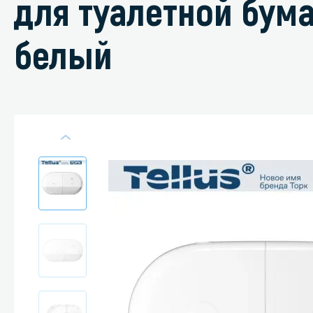
для туалетной бума
белый
Специали
Дегризер
Защитные с
стрипперы
Средства 
Средства 
поверхнос
Средства 
Средства 
пятноудал
Средства 