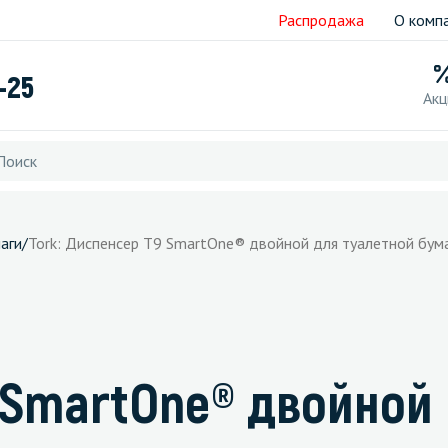
Распродажа
О комп
-25
Акц
аги
/
Tork: Диспенсер T9 SmartOne® двойной для туалетной бума
9 SmartOne® двойной