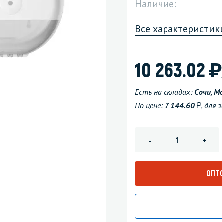
Наличие:
зеркала
Мебель и оргтехника
Все характеристик
я
Личная гигиена
)
10 263.02
Есть на складах:
Сочи, М
у
По цене:
7 144.60
, для
-
+
ОПТ