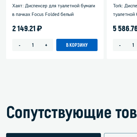
Хаят: Диспенсер для туалетной бумаги
Tork: Дисп
в пачках Focus Folded белый
туалетной 
)
2 149.21
5 586.7
В КОРЗИНУ
-
+
-
Сопутствующие то