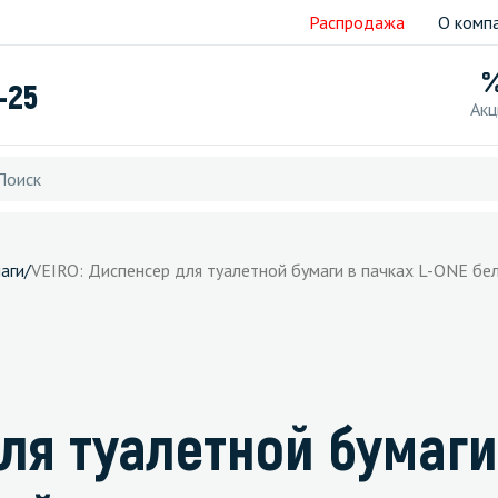
Распродажа
О комп
-25
Акц
аги
/
VEIRO: Диспенсер для туалетной бумаги в пачках L-ONE бе
ля туалетной бумаги