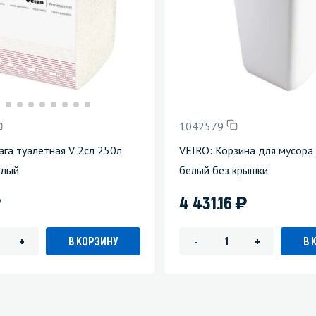
1042579
ага туалетная V 2сл 250л
VEIRO: Корзина для мусора
елый
белый без крышки
)
)
4 431.16
В КОРЗИНУ
В 
+
-
+