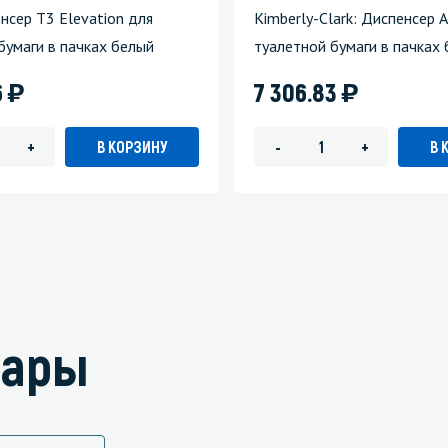
енсер T3 Elevation для
Kimberly-Clark: Диспенсер 
бумаги в пачках белый
туалетной бумаги в пачках
)
)
6
7 306.83
В КОРЗИНУ
В 
+
-
+
вары