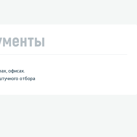
ументы
ах, офисах.
штучного отбора