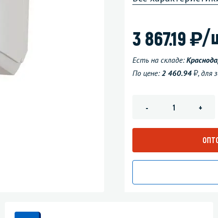
зеркала
Мебель и оргтехника
)
/
3 867.19
я
Личная гигиена
Есть на складе:
Краснода
у
По цене:
2 460.94
, для
-
+
ОПТ