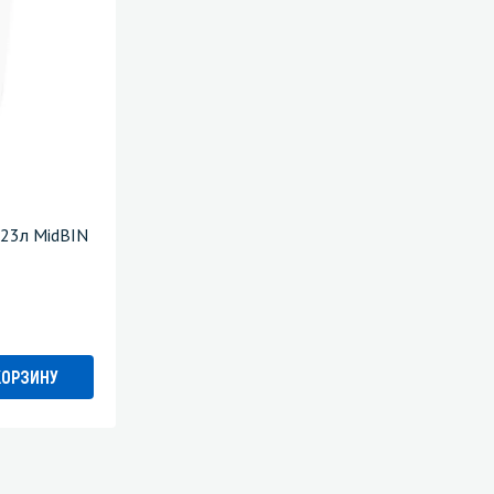
 23л MidBIN
КОРЗИНУ