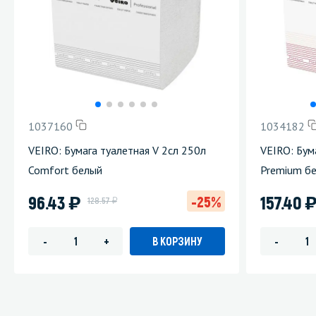
1037160
1034182
VEIRO: Бумага туалетная V 2сл 250л
VEIRO: Бум
Comfort белый
Premium б
)
96.43
157.40
-25%
у
128.57
В КОРЗИНУ
-
+
-