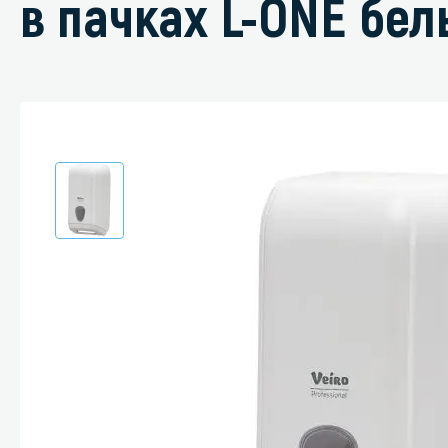
в пачках L-ONE бе
Специали
Дегризер
Защитные с
стрипперы
Средства 
Средства 
поверхнос
Средства 
Средства 
пятноудал
Средства 