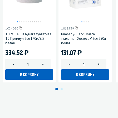
1024060
1012539
ТОРК: Tellus Бумага туалетная
Kimberly-Clark: Бумага
T2 Премиум 2сл 170м/9,5
туалетная Хостесс V 2сл 250л
белая
белая
)
)
334.52
131.07
-
+
-
+
В КОРЗИНУ
В КОРЗИНУ