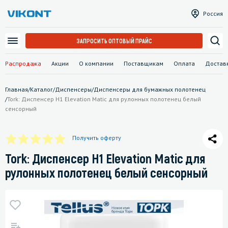
Россия
ЗАПРОСИТЬ ОПТОВЫЙ ПРАЙС
Распродажа
Акции
О компании
Поставщикам
Оплата
Достав
Главная
/
Каталог
/
Диспенсеры
/
Диспенсеры для бумажных полотенец
/
Tork: Диспенсер H1 Elevation Matic для рулонных полотенец белый
сенсорный
Получить оферту
Tork: Диспенсер H1 Elevation Matic для
рулонных полотенец белый сенсорный