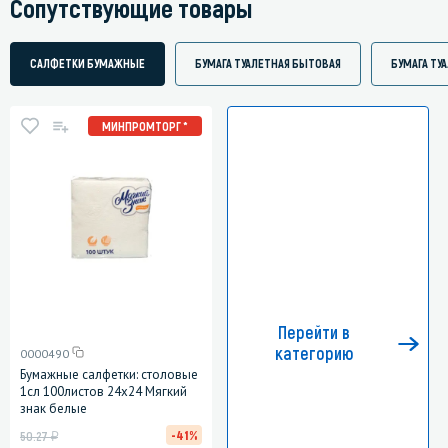
Сопутствующие товары
САЛФЕТКИ БУМАЖНЫЕ
БУМАГА ТУАЛЕТНАЯ БЫТОВАЯ
БУМАГА ТУ
МИНПРОМТОРГ *
Перейти в
категорию
0000490
Бумажные салфетки: столовые
1сл 100листов 24х24 Мягкий
знак белые
у
-41%
50.27