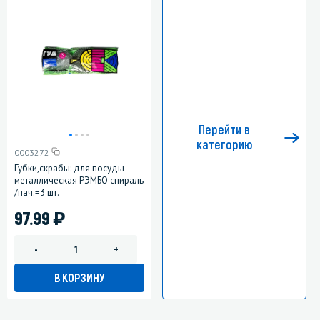
Перейти в
категорию
0003272
Губки,скрабы: для посуды
металлическая РЭМБО спираль
/пач.=3 шт.
)
97.99
-
+
В КОРЗИНУ