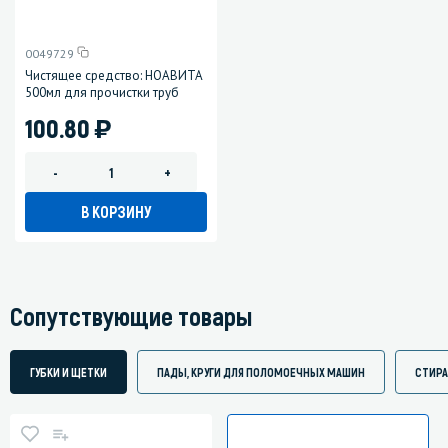
0049729
Чистящее средство: НОАВИТА
500мл для прочистки труб
)
100.80
-
+
В КОРЗИНУ
Сопутствующие товары
ГУБКИ И ЩЕТКИ
ПАДЫ, КРУГИ ДЛЯ ПОЛОМОЕЧНЫХ МАШИН
СТИР