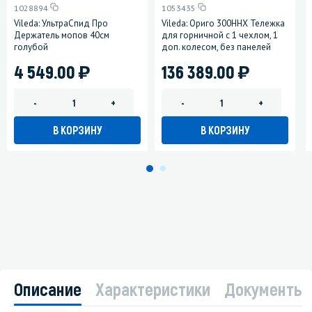
1028894
1053435
Vileda: УльтраСпид Про
Vileda: Ориго 300HHX Тележка
Держатель мопов 40см
для горничной с 1 чехлом, 1
голубой
доп. колесом, без панелей
)
)
4 549.00
136 389.00
-
+
-
+
В КОРЗИНУ
В КОРЗИНУ
Описание
Характеристики
Документы