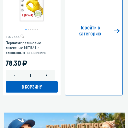
Перейти в
категорию
1022444
Перчатки: резиновые
латексные MITRA L с
хлопковым напылением
)
78.30
-
+
В КОРЗИНУ