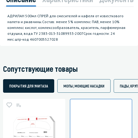
АДРИЛАН 500мл СПРЕЙ для смесителей и кафеля от известкового
налета и ржавчины.Состав: менее 5% комплекс ПАВ, менее 10%
комплекс кислот, комлексообразователь, краситель, парфюмерная
отдушка, вода.ТУ 2383-013-31089933-2007Срок годности: 24
мес.штр-код 4607005527028
Сопутствующие товары
ПОКРЫТИЯ ДЛЯ УНИТАЗА
МОПЫ, МОЮЩИЕ НАСАДКИ
ПАДЫ, КРУ