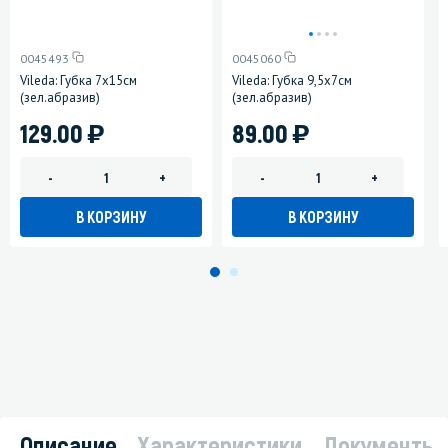
0045493
0045060
Vileda: Губка 7х15см
Vileda: Губка 9,5х7см
(зел.абразив)
(зел.абразив)
)
)
129.00
89.00
-
+
-
+
В КОРЗИНУ
В КОРЗИНУ
Описание
Характеристики
Документы