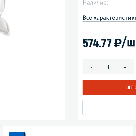
Наличие:
зеркала
Мебель и оргтехника
Все характеристик
я
Личная гигиена
)
/ш
574.77
-
+
ОПТ