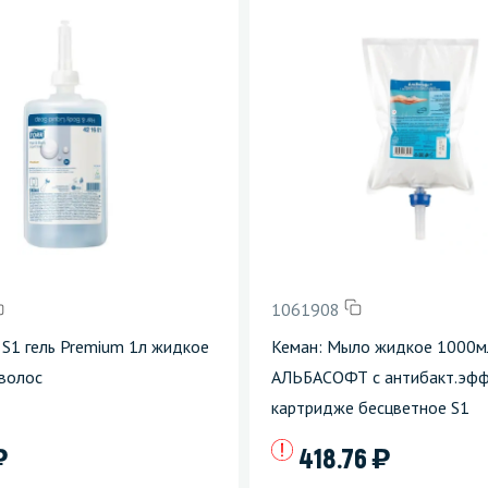
1061908
 S1 гель Premium 1л жидкое
Кеман: Мыло жидкое 1000м
 волос
АЛЬБАСОФТ с антибакт.эфф
картридже бесцветное S1
)
)
418.76