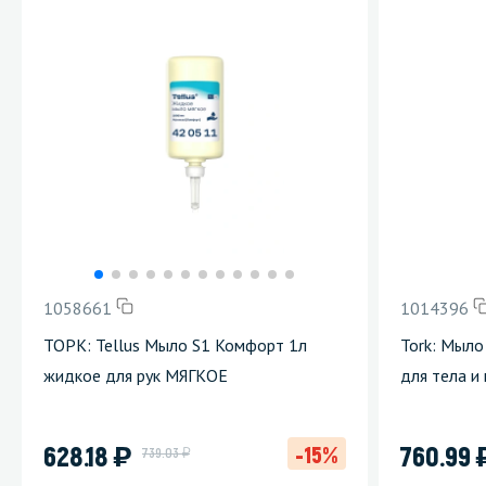
1058661
1014396
ТОРК: Tellus Мыло S1 Комфорт 1л
Tork: Мыло
жидкое для рук МЯГКОЕ
для тела и
)
628.18
760.99
-15%
у
739.03