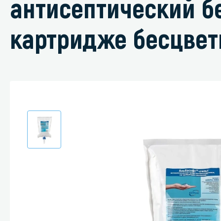
антисептический б
картридже бесцвет
Специали
Дегризер
Защитные с
стрипперы
Средства 
Средства 
поверхнос
Средства 
Средства 
пятноудал
Средства 