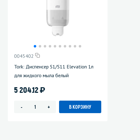
0045402
Tork: Диспенсер S1/S11 Elevation 1л
для жидкого мыла белый
)
5 204.12
В КОРЗИНУ
-
+