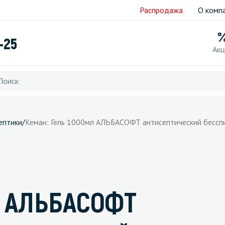
Распродажа
О комп
-25
Акц
ептики
/
Кеман: Гель 1000мл АЛЬБАСОФТ антисептический бессп
л АЛЬБАСОФТ