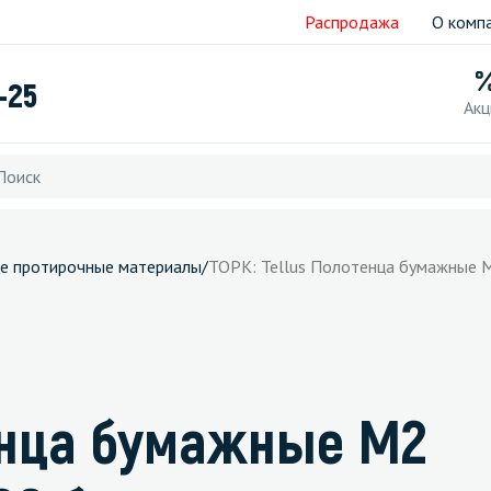
Распродажа
О комп
-25
Акц
е протирочные материалы
/
ТОРК: Tellus Полотенца бумажные M
тенца бумажные M2