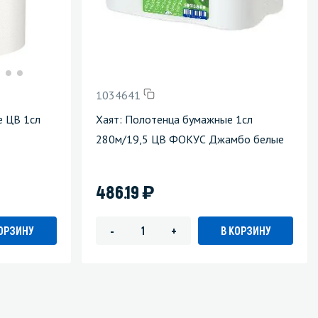
1034641
е ЦВ 1сл
Хаят: Полотенца бумажные 1сл
280м/19,5 ЦВ ФОКУС Джамбо белые
)
486.19
КОРЗИНУ
В КОРЗИНУ
-
+