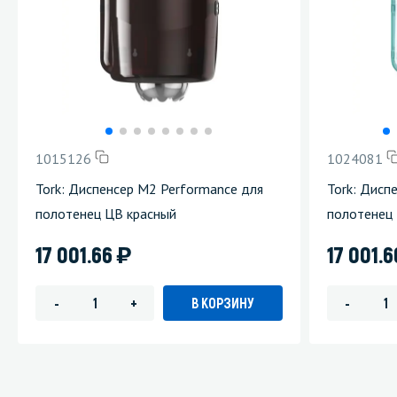
1015126
1024081
Tork: Диспенсер М2 Performance для
Tork: Дисп
полотенец ЦВ красный
полотенец
)
17 001.66
17 001.
В КОРЗИНУ
-
+
-