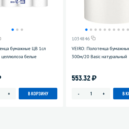
1034846
енца бумажные ЦВ 1сл
VEIRO: Полотенца бумажны
 целлюлоза белые
300м/20 Basic натуральный
)
)
553.32
В КОРЗИНУ
В 
+
-
+