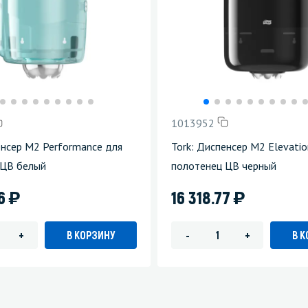
1013952
енсер М2 Performance для
Tork: Диспенсер М2 Elevatio
 ЦВ белый
полотенец ЦВ черный
)
)
66
16 318.77
В КОРЗИНУ
В 
+
-
+