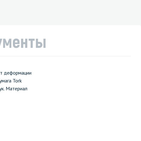
ументы
уют деформации
умага Tork
ук. Материал