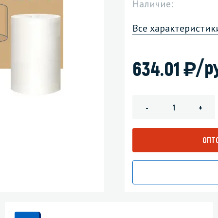
Наличие:
зеркала
Мебель и оргтехника
Все характеристик
я
Личная гигиена
)
/р
634.01
-
+
ОПТ