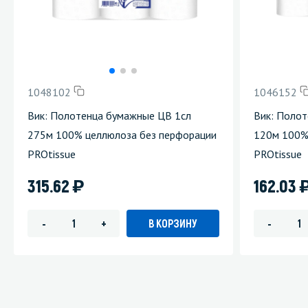
1048102
1046152
Вик: Полотенца бумажные ЦВ 1сл
Вик: Полот
275м 100% целлюлоза без перфорации
120м 100%
PROtissue
PROtissue
)
315.62
162.03
В КОРЗИНУ
-
+
-