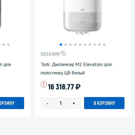
0050499
n для
Tork: Диспенсер М2 Elevation для
полотенец ЦВ белый
)
16 318.77
КОРЗИНУ
В КОРЗИНУ
-
+