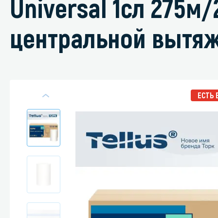
Universal 1сл 275м
центральной вытя
Специали
Дегризер
Защитные с
ЕСТЬ 
стрипперы
Средства 
Средства 
поверхнос
Средства 
Средства 
пятноудал
Средства 