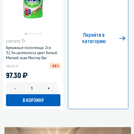
Перейти в
категорию
1025691
Бумажные полотенца: 2сл
32,5м целлюлоза цвет белый
Мягкий знак Мистер Биг
у
-56%
216.23
)
97.30
-
+
В КОРЗИНУ