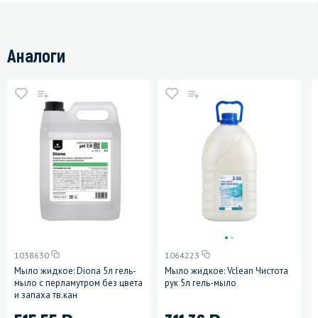
Аналоги
1038630
1064223
Мыло жидкое: Diona 5л гель-
Мыло жидкое: Vclean Чистота
мыло с перламутром без цвета
рук 5л гель-мыло
и запаха тв.кан