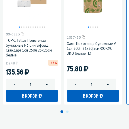
0045223
1057453
ТОРК: Tellus Полотенца
Хаят: Полотенца бумажные V
бумажные H3 Синглфолд
1сл 200л 23х20,5см ФОКУС
Стандарт 1сл 250л 23х23см
ЭКО белые ПЭ
белые
у
-15%
159.48
)
75.80
)
135.56
-
+
-
+
В КОРЗИНУ
В КОРЗИНУ