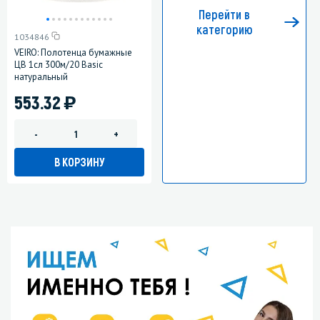
Перейти в
категорию
1034846
VEIRO: Полотенца бумажные
ЦВ 1сл 300м/20 Basic
натуральный
)
553.32
-
+
В КОРЗИНУ