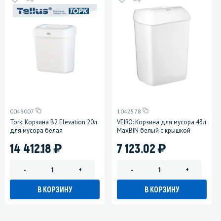
0049007
1042578
Tork: Корзина B2 Elevation 20л
VEIRO: Корзина для мусора 43л
для мусора белая
MaxBIN белый с крышкой
)
)
14 412.18
7 123.02
-
+
-
+
В КОРЗИНУ
В КОРЗИНУ