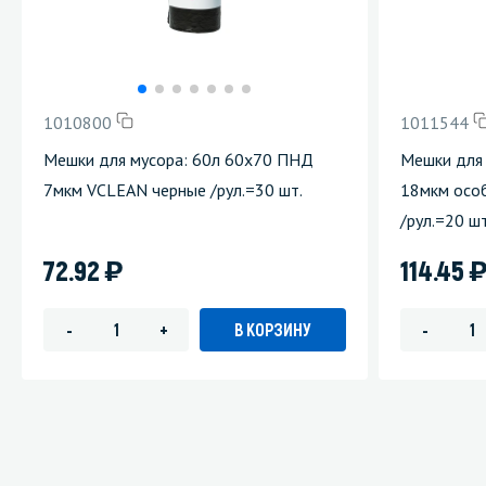
1010800
1011544
Мешки для мусора: 60л 60х70 ПНД
Мешки для
7мкм VCLEAN черные /рул.=30 шт.
18мкм осо
/рул.=20 шт
)
72.92
114.45
В КОРЗИНУ
-
+
-