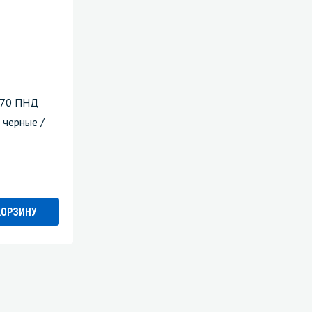
х70 ПНД
 черные /
КОРЗИНУ