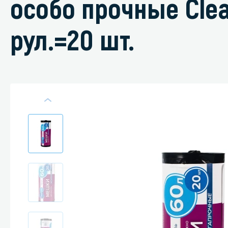
особо прочные Clea
рул.=20 шт.
Специали
Дегризер
Защитные с
стрипперы
Средства 
Средства 
поверхнос
Средства 
Средства 
пятноудал
Средства 