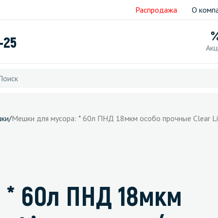
Распродажа
О комп
-25
Акц
шки
/
Мешки для мусора: * 60л ПНД 18мкм особо прочные Clear Li
 * 60л ПНД 18мкм