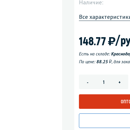
Наличие:
зеркала
Мебель и оргтехника
Все характеристик
я
Личная гигиена
)
/ру
148.77
Есть на складе:
Краснода
у
По цене:
88.25
, для за
-
+
ОПТ