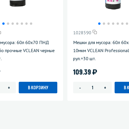
1028590
 мусора: 60л 60х70 ПНД
Мешки для мусора: 60л 60
бо прочные VCLEAN черные
10мкм VCLEAN Professional
.
рул.=30 шт.
)
)
109.39
В КОРЗИНУ
В 
+
-
+