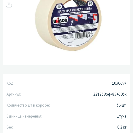
Код:
1030697
Артикул:
221259оф/854505к
Количество шт в коробе:
36 шт.
Единица измерения:
штука
Вес:
0.2 кг