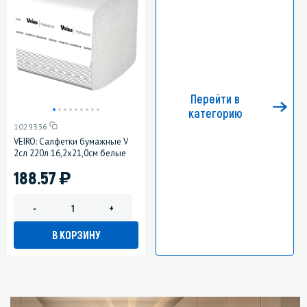
Перейти в
категорию
1029336
VEIRO: Салфетки бумажные V
2сл 220л 16,2х21,0см белые
)
188.57
-
+
В КОРЗИНУ