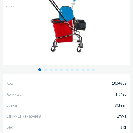
Код:
1034852
Артикул:
TK720
Бренд:
VClean
Единица измерения:
штука
Вес:
8 кг