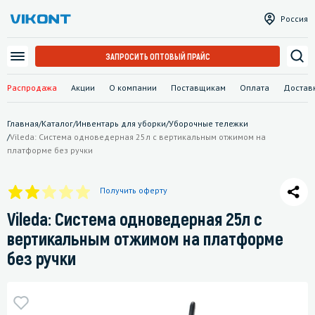
Россия
ЗАПРОСИТЬ ОПТОВЫЙ ПРАЙС
Распродажа
Акции
О компании
Поставщикам
Оплата
Достав
Главная
/
Каталог
/
Инвентарь для уборки
/
Уборочные тележки
/
Vileda: Система одноведерная 25л с вертикальным отжимом на
платформе без ручки
Получить оферту
Vileda: Система одноведерная 25л с
вертикальным отжимом на платформе
без ручки