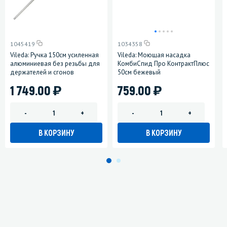
1045419
1034358
Vileda: Ручка 150см усиленная
Vileda: Моющая насадка
алюминиевая без резьбы для
КомбиСпид Про КонтрактПлюс
держателей и сгонов
50см бежевый
)
)
1 749.00
759.00
-
+
-
+
В КОРЗИНУ
В КОРЗИНУ