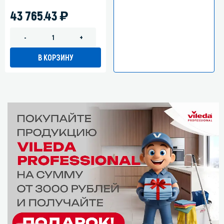
)
43 765.43
-
+
В КОРЗИНУ