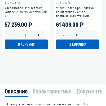
1023021
1023292
Vileda: Волео Про: Тележка
Vileda: Волео Про: Тележка
комплексная 2х25л с отжимом
комплексная 2х25л с
УС
вертикальным отжимом
)
)
57 239.00
61 409.00
-
+
-
+
В КОРЗИНУ
В КОРЗИНУ
Описание
Характеристики
Документы
Многофункциональная полка-мостик для тележки Волео Про.