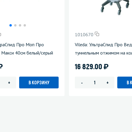
1010670
ьтраСпид Про Моп Про
Vileda: УльтраСпид Про Вед
 Макси 40см белый/серый
туннельным отжимом на ко
)
)
16 829.00
В КОРЗИНУ
В 
+
-
+