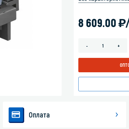
зеркала
Мебель и оргтехника
)
8 609.00
я
Личная гигиена
-
+
ОПТ
Оплата