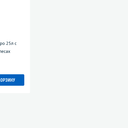
ро 25л с
лесах
КОРЗИНУ