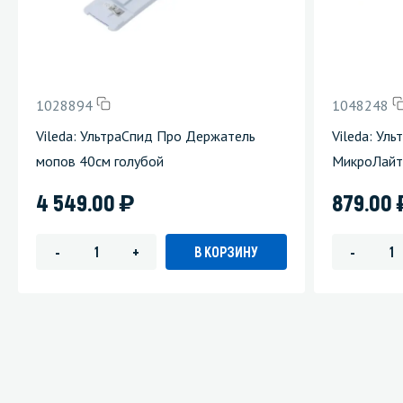
1028894
1048248
Vileda: УльтраСпид Про Держатель
Vileda: Ул
мопов 40см голубой
МикроЛайт
)
4 549.00
879.00
В КОРЗИНУ
-
+
-