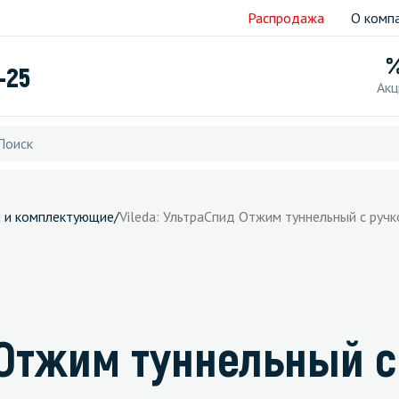
Распродажа
О комп
-25
Акц
и и комплектующие
/
Vileda: УльтраСпид Отжим туннельный с ручк
 Отжим туннельный с