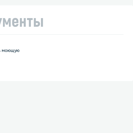
ументы
ть моющую