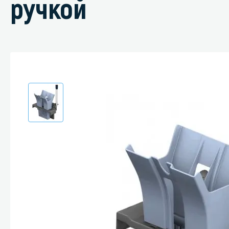
ручкой
Специали
Дегризер
Защитные с
стрипперы
Средства 
Средства 
поверхнос
Средства 
Средства 
пятноудал
Средства 