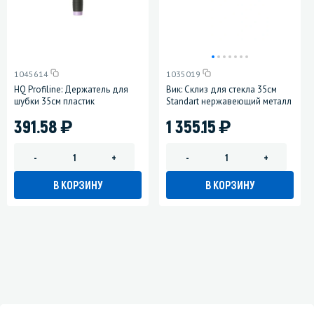
1045614
1035019
HQ Profiline: Держатель для
Вик: Склиз для стекла 35см
шубки 35см пластик
Standart нержавеющий металл
)
)
391.58
1 355.15
-
+
-
+
В КОРЗИНУ
В КОРЗИНУ