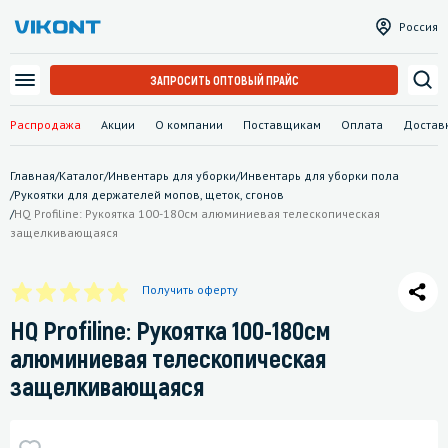
Россия
ЗАПРОСИТЬ ОПТОВЫЙ ПРАЙС
Распродажа
Акции
О компании
Поставщикам
Оплата
Достав
Главная
/
Каталог
/
Инвентарь для уборки
/
Инвентарь для уборки пола
/
Рукоятки для держателей мопов, щеток, сгонов
/
HQ Profiline: Рукоятка 100-180см алюминиевая телескопическая
защелкивающаяся
Получить оферту
HQ Profiline: Рукоятка 100-180см
алюминиевая телескопическая
защелкивающаяся