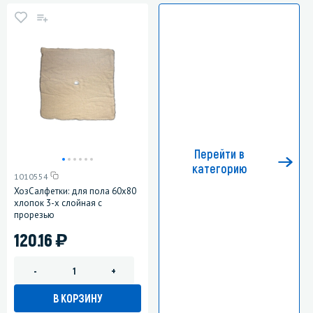
Перейти в
категорию
1010554
ХозСалфетки: для пола 60х80
хлопок 3-х слойная с
прорезью
)
120.16
-
+
В КОРЗИНУ