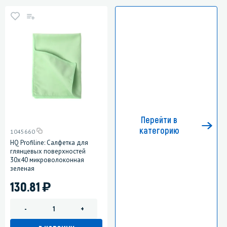
Перейти в
категорию
1045660
HQ Profiline: Салфетка для
глянцевых поверхностей
30х40 микроволоконная
зеленая
)
130.81
-
+