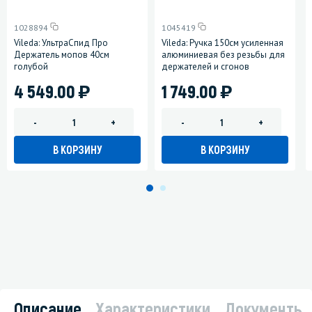
1028894
1045419
Vileda: УльтраСпид Про
Vileda: Ручка 150см усиленная
Держатель мопов 40см
алюминиевая без резьбы для
голубой
держателей и сгонов
)
)
4 549.00
1 749.00
-
+
-
+
В КОРЗИНУ
В КОРЗИНУ
Описание
Характеристики
Документы