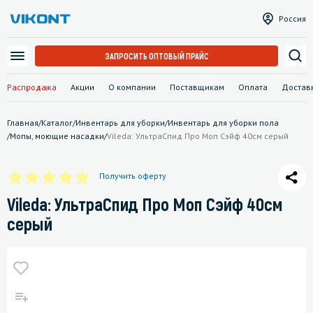
Россия
ЗАПРОСИТЬ ОПТОВЫЙ ПРАЙС
Распродажа
Акции
О компании
Поставщикам
Оплата
Достав
Главная
/
Каталог
/
Инвентарь для уборки
/
Инвентарь для уборки пола
/
Мопы, моющие насадки
/
Vileda: УльтраСпид Про Моп Сэйф 40см серый
Получить оферту
Vileda: УльтраСпид Про Моп Сэйф 40см
серый