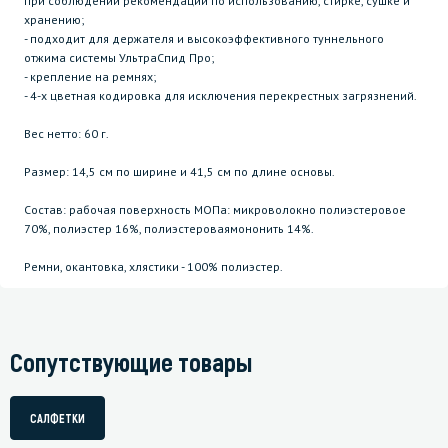
при соблюдении рекомендаций по использованию, стирке, сушке и
хранению;
- подходит для держателя и высокоэффективного туннельного
отжима системы УльтраСпид Про;
- крепление на ремнях;
- 4-х цветная кодировка для исключения перекрестных загрязнений.
Вес нетто: 60 г.
Размер: 14,5 см по ширине и 41,5 см по длине основы.
Состав: рабочая поверхность МОПа: микроволокно полиэстеровое
70%, полиэстер 16%, полиэстероваямононить 14%.
Ремни, окантовка, хлястики - 100% полиэстер.
Сопутствующие товары
САЛФЕТКИ