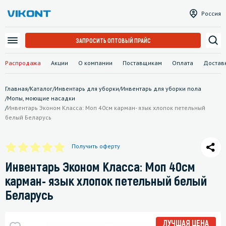
Россия
ЗАПРОСИТЬ ОПТОВЫЙ ПРАЙС
Распродажа
Акции
О компании
Поставщикам
Оплата
Достав
Главная
/
Каталог
/
Инвентарь для уборки
/
Инвентарь для уборки пола
/
Мопы, моющие насадки
/
Инвентарь Эконом Класса: Моп 40см карман- язык хлопок петельный
белый Беларусь
Получить оферту
Инвентарь Эконом Класса: Моп 40см
карман- язык хлопок петельный белый
Беларусь
ЛУЧШАЯ ЦЕНА