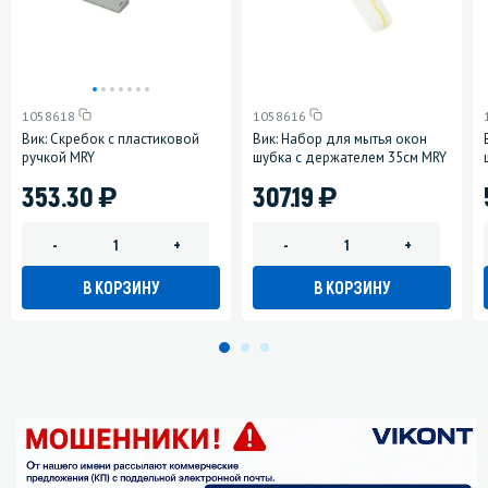
1058618
1058616
Вик: Скребок с пластиковой
Вик: Набор для мытья окон
ручкой MRY
шубка с держателем 35см MRY
)
)
353.30
307.19
-
+
-
+
В КОРЗИНУ
В КОРЗИНУ