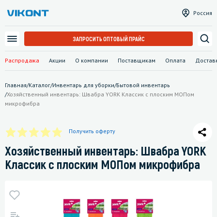
Россия
ЗАПРОСИТЬ ОПТОВЫЙ ПРАЙС
Распродажа
Акции
О компании
Поставщикам
Оплата
Достав
Главная
/
Каталог
/
Инвентарь для уборки
/
Бытовой инвентарь
/
Хозяйственный инвентарь: Швабра YORK Классик с плоским МОПом
микрофибра
Получить оферту
Хозяйственный инвентарь: Швабра YORK
Классик с плоским МОПом микрофибра