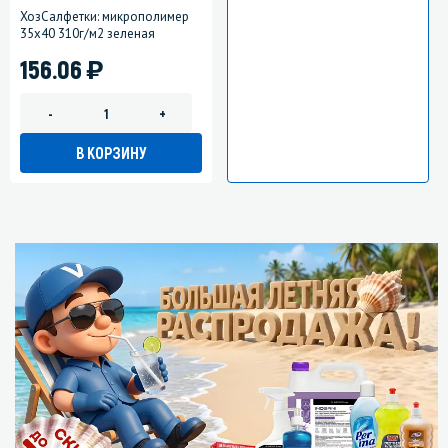
ХозСалфетки: микрополимер
35х40 310г/м2 зеленая
)
156.06
-
+
В КОРЗИНУ