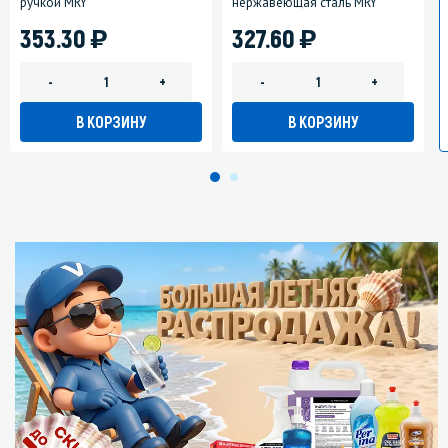
ручкой MRY
нержавеющая сталь MRY
)
)
353.30
327.60
-
+
-
+
В КОРЗИНУ
В КОРЗИНУ