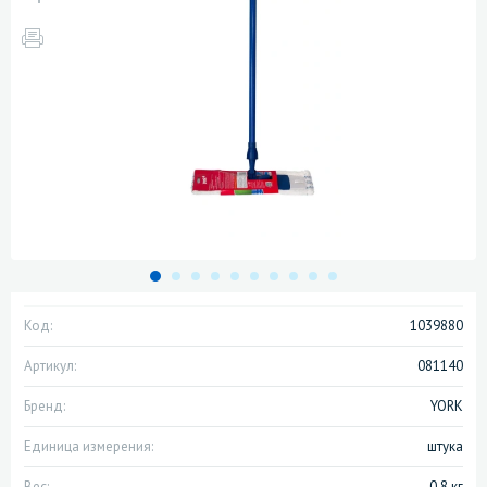
Код:
1039880
Артикул:
081140
Бренд:
YORK
Единица измерения:
штука
Вес:
0.8 кг