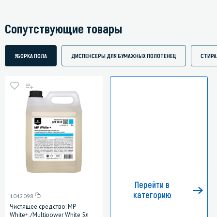
Сопутствующие товары
УБОРКА ПОЛА
ДИСПЕНСЕРЫ ДЛЯ БУМАЖНЫХ ПОЛОТЕНЕЦ
СТИРА
Перейти в
категорию
1042098
Чистящее средство: MP
White+,/Multipower White 5л