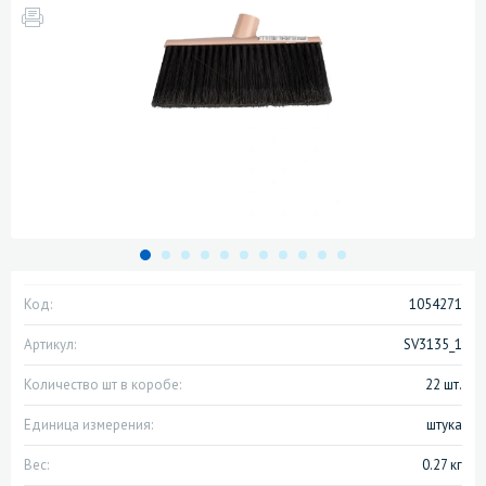
Код:
1054271
Артикул:
SV3135_1
Количество шт в коробе:
22 шт.
Единица измерения:
штука
Вес:
0.27 кг