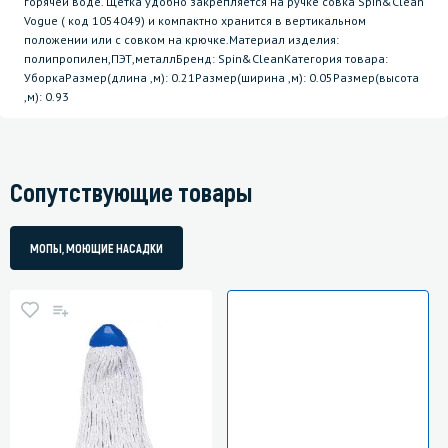
горячей воде. Щетка удобно закрепляется на ручке совка Spin&Clean
Vogue ( код 1054049) и компактно хранится в вертикальном
положении или с совком на крючке.Материал изделия:
полипропилен,ПЭТ,металлБренд: Spin&CleanКатегория товара:
УборкаРазмер(длина ,м): 0.21Размер(ширина ,м): 0.05Размер(высота
,м): 0.93
Сопутствующие товары
МОПЫ, МОЮЩИЕ НАСАДКИ