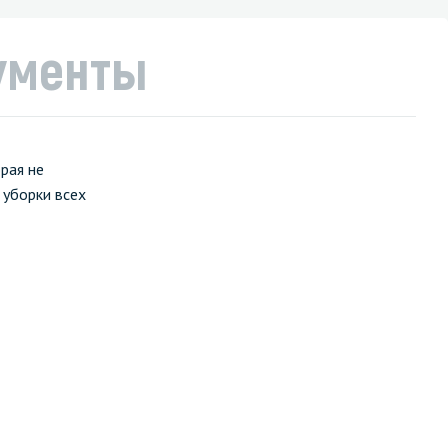
ументы
рая не
 уборки всех