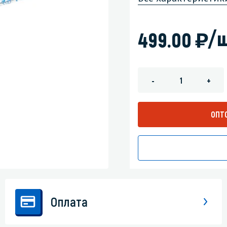
зеркала
Мебель и оргтехника
)
/ш
499.00
я
Личная гигиена
-
+
ОПТ
Оплата