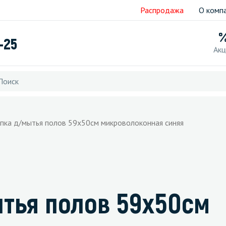
Распродажа
О комп
-25
Акц
ряпка д/мытья полов 59х50см микроволоконная синяя
ытья полов 59х50см