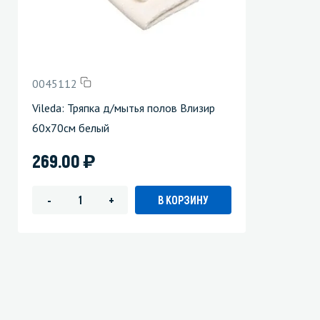
0045112
Vileda: Тряпка д/мытья полов Влизир
60х70см белый
)
269.00
В КОРЗИНУ
-
+