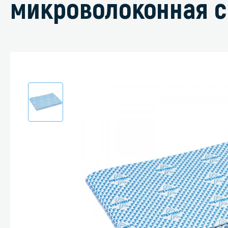
микроволоконная с
Специали
Дегризер
Защитные с
стрипперы
Средства 
Средства 
поверхнос
Средства 
Средства 
пятноудал
Средства 