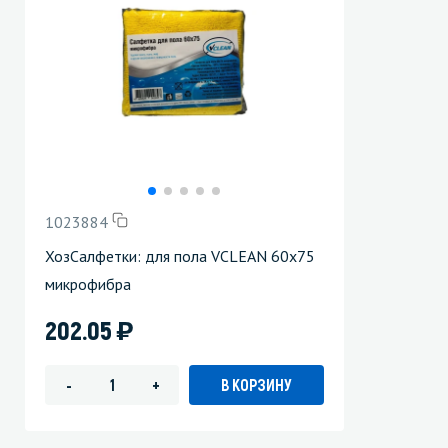
1023884
ХозСалфетки: для пола VCLEAN 60х75
микрофибра
)
202.05
В КОРЗИНУ
-
+