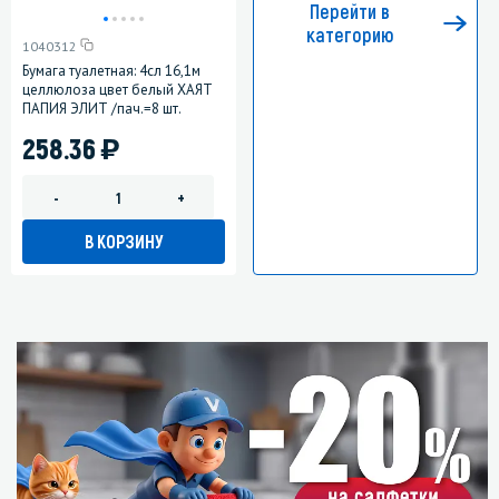
Перейти в
категорию
1040312
Бумага туалетная: 4сл 16,1м
целлюлоза цвет белый ХАЯТ
ПАПИЯ ЭЛИТ /пач.=8 шт.
)
258.36
-
+
В КОРЗИНУ