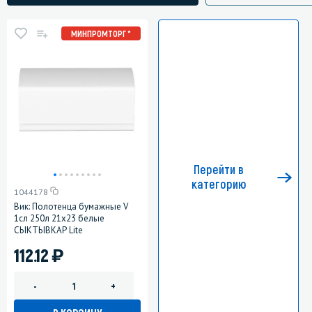
МИНПРОМТОРГ *
Перейти в
категорию
1044178
Вик: Полотенца бумажные V
1сл 250л 21х23 белые
СЫКТЫВКАР Lite
)
112.12
-
+